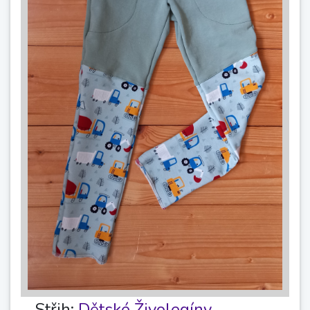
Střih:
Dětské Živolegíny