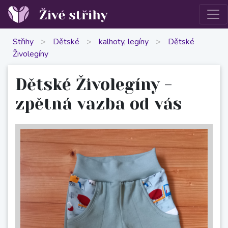
Střihy
>
Dětské
>
kalhoty, legíny
>
Dětské
Živolegíny
Dětské Živolegíny -
zpětná vazba od vás