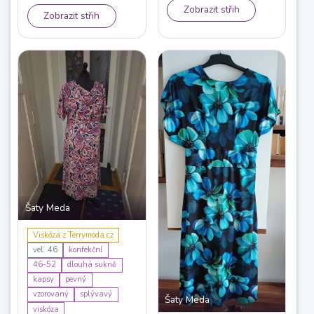
zvolila náplety na rukávy.
Zobrazit střih
Zobrazit střih
Protože byla kapuce velká,
přidala jsem šňůrku na
stáhnutí kolem hlavy.“
Šaty Meda
Viskóza z Terrymoda.cz
vel. 46
konfekční
46-52
dlouhá sukně
kapsy
pevný
vzorovaný
splývavý
Šaty Meda
viskóza