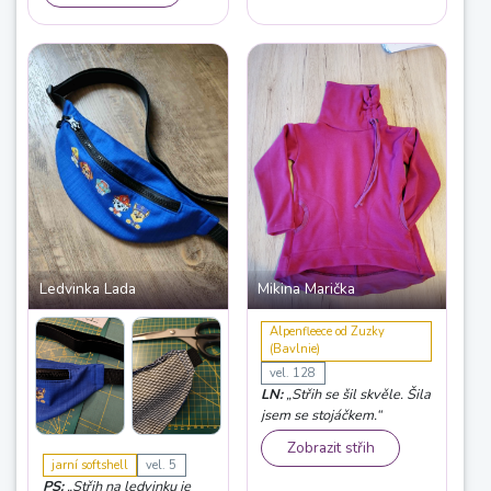
kapes, paráda.“
Ledvinka Lada
Mikina Marička
Alpenfleece od Zuzky
(Bavlnie)
vel. 128
LN:
„Střih se šil skvěle. Šila
jsem se stojáčkem.“
Zobrazit střih
jarní softshell
vel. 5
PS:
„Střih na ledvinku je