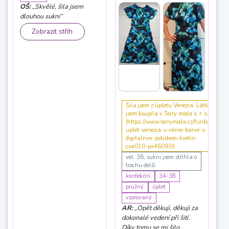
OŠ:
„Skvělé, šila jsem
dlouhou sukni“
Zobrazit střih
Šila jsem z úpletu Venezia. Látku
jsem koupila v Terry moda s. r. o.
(https://www.terrymoda.cz/funkcni-
uplet-venezia-v-cerne-barve-s-
digitalnim-potiskem-kvetin-
csa010-px46093/)
vel. 36, sukni jsem střihla o
trochu delší
konfekční
34-38
pružný
úplet
vzorovaný
AR:
„Opět děkuji, děkuji za
dokonalé vedení při šití.
Díky tomu se mi šilo