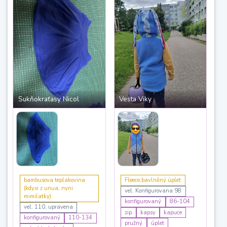
Sukňokraťasy Nicol
Vesta Viky
bambusova teplakovina
Fleece,bavlněný úplet
(kdysi z unua, nyni
vel. Konfigurovana 98
mimilatky)
konfigurovaný
86-104
vel. 110, upravena
zip
kapsy
kapuce
konfigurovaný
110-134
pružný
úplet