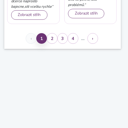
dcerce naprosto
problémů.“
bajecne,siti vcelku rychle“
Zobrazit střih
Zobrazit střih
…
‹
1
2
3
4
›