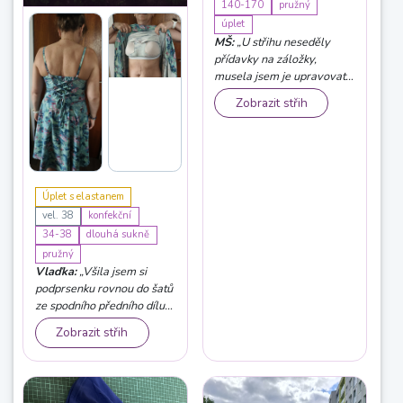
140-170
pružný
úplet
MŠ:
„U střihu neseděly
přídavky na záložky,
musela jsem je upravovat.
Nevím, jestli je chyba ve
Zobrazit střih
střihu nebo v mé tiskárně.“
Úplet s elastanem
vel. 38
konfekční
34-38
dlouhá sukně
pružný
Vlaďka:
„Všila jsem si
podprsenku rovnou do šatů
ze spodního předního dílu.
Ramínka jsem zašila
Zobrazit střih
napevno.“