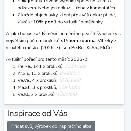
Sdílejte fotku svého výrobku společně s tímto
odkazem. Nebo jen odkaz - třeba v komentářích
Z každé objednávky, která přes váš odkaz přijde,
získáte
10% podíl
do virtuální peněženky.
A jako bonus každý měsíc odměníme první 3 švadlenky s
největším počtem prokliků
střihem zdarma
. Vítězky z
minulého měsíce (2026-7) jsou Pe.Re., Kr.Sh., Mi.Če..
Aktuální pořadí pro tento měsíc 2026-8:
Pe.Re., 141 x prokliků,
73d4cd6b
Kr.Sh., 13 x prokliků,
de60f1c1
Ve.Ve., 4 x prokliků,
4876a503
Ma.St., 3 x prokliků,
209433f0
Ve.Kl., 2 x prokliků,
15d2fbf0
Inspirace od Vás
Přidat svůj výrobek do inspiračního alba