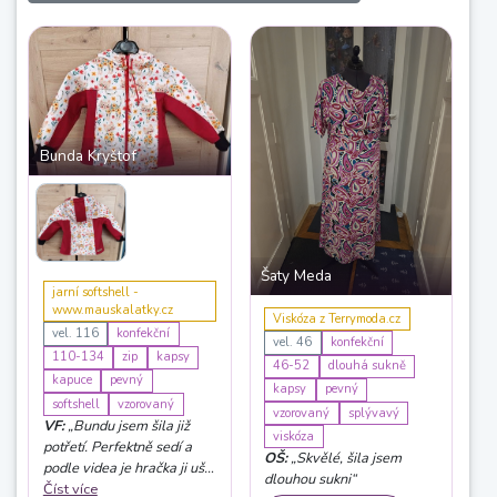
Bunda Kryštof
Šaty Meda
jarní softshell -
www.mauskalatky.cz
Viskóza z Terrymoda.cz
vel. 116
konfekční
vel. 46
konfekční
110-134
zip
kapsy
46-52
dlouhá sukně
kapuce
pevný
kapsy
pevný
softshell
vzorovaný
vzorovaný
splývavý
VF:
„Bundu jsem šila již
viskóza
potřetí. Perfektně sedí a
OŠ:
„Skvělé, šila jsem
podle videa je hračka ji ušít.
dlouhou sukni“
Pro tříletou vnučku jsem
Číst více