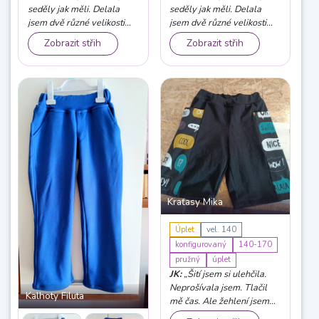
seděly jak měli. Delala
seděly jak měli. Delala
jsem dvě různé velikosti
jsem dvě různé velikosti
pro dvě kamarádky a na
pro dvě kamarádky a na
Zobrazit střih
Zobrazit střih
další už mam střiženo“
další už mam střiženo“
Kraťasy Mika
Úplet
vel. 140
konfigurovaný
140-170
pružný
úplet
JK:
„Šití jsem si ulehčila.
Neprošívala jsem. Tlačil
Kalhoty Filuta
mě čas. Ale žehlení jsem
nevynechala!“