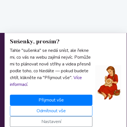
Sušenky, prosím?
Informace
Tahle "sušenka" se nedá sníst, ale řekne
mi, co vás na webu zajímá nejvíc. Pomůže
mi to plánovat nové střihy a videa přesně
O nás
podle toho, co hledáte — pokud budete
Obchodní podmínky
chtít, klikněte na "Přijmout vše".
Více
informací
.
Osobní údaje
Přijmout vše
Nastavení cookies
Odmítnout vše
Bankovní spojení
Nastavení
Licence