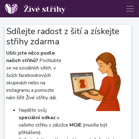
Sdílejte radost z šití a získejte
střihy zdarma
Ušili jste něco podle
našich střihů?
Pochlubte
se na sociálních sítích, v
šicích facebookových
skupinách nebo na
instagramu a pomozte
nám šířit Živé střihy dál.
Najděte svůj
speciální odkaz
u
vašeho střihu v záložce
MOJE
(musíte být
přihlášeni).