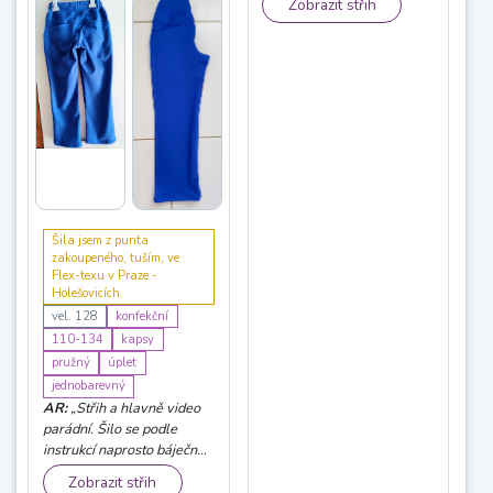
Zobrazit střih
Šila jsem z punta
zakoupeného, tuším, ve
Flex-texu v Praze -
Holešovicích.
vel. 128
konfekční
110-134
kapsy
pružný
úplet
jednobarevný
AR:
„Střih a hlavně video
parádní. Šilo se podle
instrukcí naprosto báječně,
moc děkuji. U kalhot se mi
Zobrazit střih
moc líbí řešení zadních