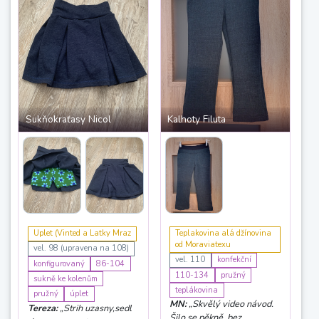
doporučuji. Už přemýšlím,
jaké bolerko bude další,
aby se šiklo. Děkuji!“
Sukňokraťasy Nicol
Kalhoty Filuta
Uplet (Vinted a Latky Mraz
Teplakovina alá džínovina
od Moraviatexu
vel. 98 (upravena na 108)
vel. 110
konfekční
konfigurovaný
86-104
110-134
pružný
sukně ke kolenům
teplákovina
pružný
úplet
MN:
„Skvělý video návod.
Tereza:
„Strih uzasny,sedl
Šilo se pěkně, bez