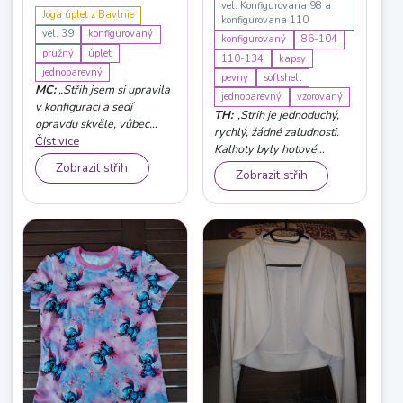
vel. Konfigurovana 98 a
Jóga úplet z Bavlnie
konfigurovana 110
vel. 39
konfigurovaný
konfigurovaný
86-104
pružný
úplet
110-134
kapsy
jednobarevný
pevný
softshell
MC:
„Střih jsem si upravila
jednobarevný
vzorovaný
v konfiguraci a sedí
TH:
„Strih je jednoduchý,
opravdu skvěle, vůbec
rychlý, žádné zaludnosti.
nesjíždí z pasu jak většina
Číst více
Kalhoty byly hotové
legín, sila jsem z
rychle, nejdéle trvá našít
Zobrazit střih
Zobrazit střih
pevnějšího jógového úplet
náplet. Detem dobre sedi.“
s matným povrchem, moc
dobře se nosí. Určitě
nezůstanu u jediných.“