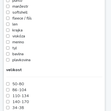
punto
manžestr
softshell
fleece / flís
len
krajka
viskóza
merino
tyl
bavlna
plavkovina
velikost
50-80
86-104
110-134
140-170
34-38