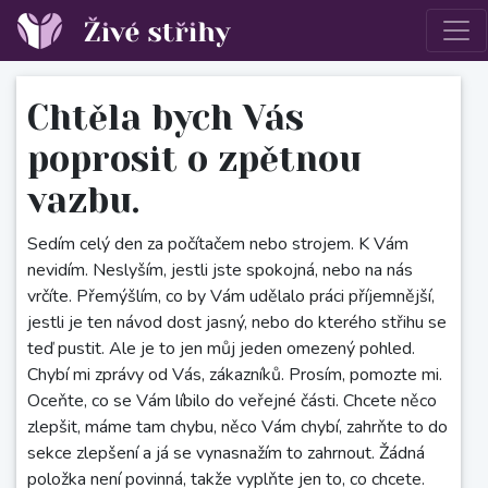
Chtěla bych Vás
poprosit o zpětnou
vazbu.
Sedím celý den za počítačem nebo strojem. K Vám
nevidím. Neslyším, jestli jste spokojná, nebo na nás
vrčíte. Přemýšlím, co by Vám udělalo práci příjemnější,
jestli je ten návod dost jasný, nebo do kterého střihu se
teď pustit. Ale je to jen můj jeden omezený pohled.
Chybí mi zprávy od Vás, zákazníků. Prosím, pomozte mi.
Oceňte, co se Vám líbilo do veřejné části. Chcete něco
zlepšit, máme tam chybu, něco Vám chybí, zahrňte to do
sekce zlepšení a já se vynasnažím to zahrnout. Žádná
položka není povinná, takže vyplňte jen to, co chcete.