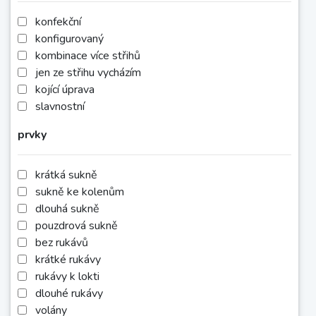
konfekční
konfigurovaný
kombinace více střihů
jen ze střihu vycházím
kojící úprava
slavnostní
prvky
krátká sukně
sukně ke kolenům
dlouhá sukně
pouzdrová sukně
bez rukávů
krátké rukávy
rukávy k lokti
dlouhé rukávy
volány