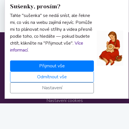
Sušenky, prosím?
Tahle "sušenka" se nedá sníst, ale řekne
mi, co vás na webu zajímá nejvíc. Pomůže
mi to plánovat nové střihy a videa přesně
podle toho, co hledáte — pokud budete
chtít, klikněte na "Přijmout vše".
Více
Informace
informací
.
Přijmout vše
O nás
Odmítnout vše
Obchodní podmínky
Nastavení
Osobní údaje
Nastavení cookies
Bankovní spojení
Licence