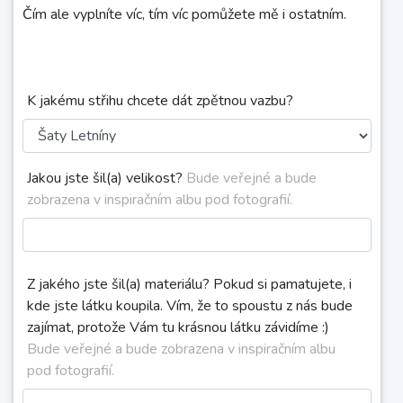
Čím ale vyplníte víc, tím víc pomůžete mě i ostatním.
K jakému střihu chcete dát zpětnou vazbu?
Jakou jste šil(a) velikost?
Bude veřejné a bude
zobrazena v inspiračním albu pod fotografií.
Z jakého jste šil(a) materiálu? Pokud si pamatujete, i
kde jste látku koupila. Vím, že to spoustu z nás bude
zajímat, protože Vám tu krásnou látku závidíme :)
Bude veřejné a bude zobrazena v inspiračním albu
pod fotografií.