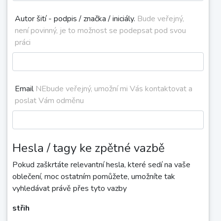
Autor šití - podpis / značka / iniciály.
Bude veřejný,
není povinný, je to možnost se podepsat pod svou
práci
Email
NEbude veřejný, umožní mi Vás kontaktovat a
poslat Vám odměnu
Hesla / tagy ke zpětné vazbě
Pokud zaškrtáte relevantní hesla, které sedí na vaše
oblečení, moc ostatním pomůžete, umožníte tak
vyhledávat právě přes tyto vazby
střih