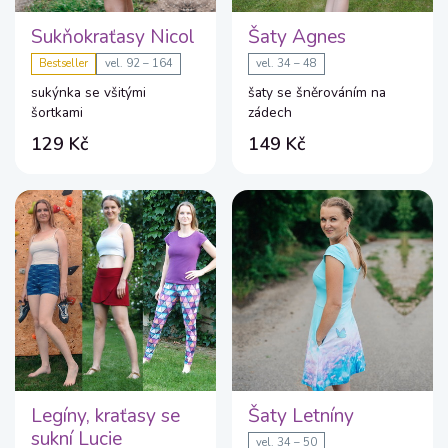
Sukňokraťasy Nicol
Šaty Agnes
Bestseller
vel. 92 – 164
vel. 34 – 48
sukýnka se všitými
šaty se šněrováním na
šortkami
zádech
129 Kč
149 Kč
Legíny, kraťasy se
Šaty Letníny
sukní Lucie
vel. 34 – 50