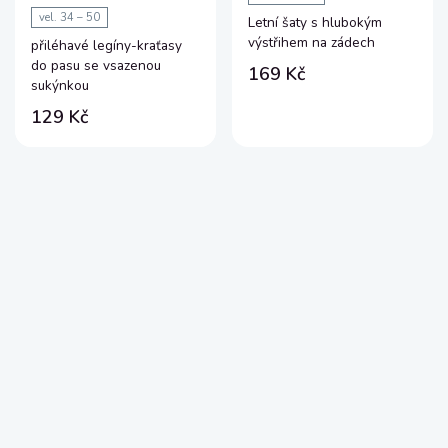
vel. 34 – 50
Letní šaty s hlubokým
výstřihem na zádech
přiléhavé legíny-kraťasy
do pasu se vsazenou
169 Kč
sukýnkou
129 Kč