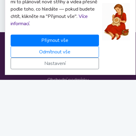
mi to plánovat nové střihy a videa přesně
podle toho, co hledáte — pokud budete
chtít, klikněte na "Přijmout vše".
Více
informací
.
Přijmout vše
Informace
Odmítnout vše
Nastavení
O nás
Obchodní podmínky
Osobní údaje
Nastavení cookies
Bankovní spojení
Licence