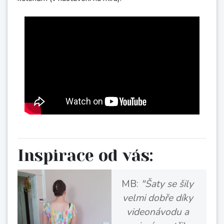
Inspirace od vás:
MB:
"Šaty se šily
velmi dobře díky
videonávodu a