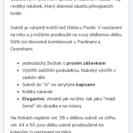
i krátký rukávek, který dokreslí siluetu přesýpacích
hodin.
Sukně je výrazně kratší než třeba u Pavlín. V nastavení
na míru si ji můžete prodloužit na svoji oblíbenou délku.
Střih lze libovolně kombinovat s Pavlínami a
Cesmínami.
jednoduchý živůtek s
prsním záševkem
Výstřih začištěn podsádkou, hluboký výstřih v
zadním díle
Sukně do "A" se skrytými
kapsami
Krátký rukávek
Elegantní,
vhodné jak na léto, tak jako "malé
černé" do divadla a na oslavy
Na fotkách najdete vel. 38 s délkou sukně ve střhu,
vel. 44 a 50 jsou délku sukně prodloužené ke
kolenům (v nastavení na míru).