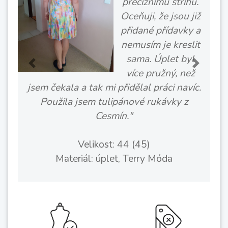
preciznímu střihu.
Oceňuji, že jsou již
přidané přídavky a
nemusím je kreslit
sama. Úplet byl
více pružný, než
Previous
Next
jsem čekala a tak mi přidělal práci navíc.
děkuji
Použila jsem tulipánové rukávky z
Cesmín."
Velikost: 44 (45)
Mat
Materiál: úplet, Terry Móda
kou