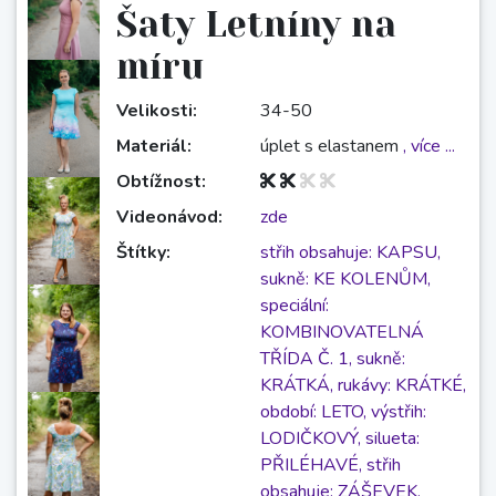
Šaty Letníny na
míru
Velikosti:
34-50
Materiál:
úplet s elastanem
, více ...
Obtížnost:
Videonávod:
zde
Štítky:
střih obsahuje: KAPSU,
sukně: KE KOLENŮM,
speciální:
KOMBINOVATELNÁ
TŘÍDA Č. 1,
sukně:
KRÁTKÁ,
rukávy: KRÁTKÉ,
období: LETO,
výstřih:
LODIČKOVÝ,
silueta:
PŘILÉHAVÉ,
střih
obsahuje: ZÁŠEVEK,