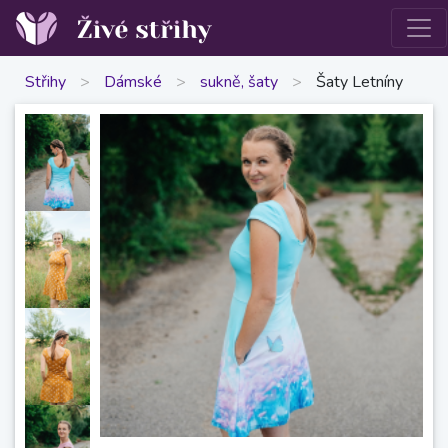
Střihy
>
Dámské
>
sukně, šaty
>
Šaty Letníny