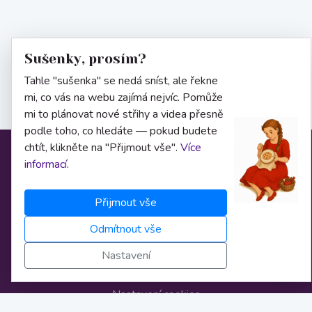
Sušenky, prosím?
Tahle "sušenka" se nedá sníst, ale řekne
mi, co vás na webu zajímá nejvíc. Pomůže
mi to plánovat nové střihy a videa přesně
podle toho, co hledáte — pokud budete
chtít, klikněte na "Přijmout vše".
Více
Informace
informací
.
Přijmout vše
O nás
Odmítnout vše
Obchodní podmínky
Nastavení
Osobní údaje
Nastavení cookies