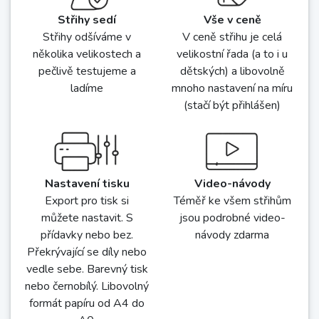
Střihy sedí
Vše v ceně
Střihy odšíváme v
V ceně střihu je celá
několika velikostech a
velikostní řada (a to i u
pečlivě testujeme a
dětských) a libovolně
ladíme
mnoho nastavení na míru
(stačí být přihlášen)
Nastavení tisku
Video-návody
Export pro tisk si
Téměř ke všem střihům
můžete nastavit. S
jsou podrobné video-
přídavky nebo bez.
návody zdarma
Překrývající se díly nebo
vedle sebe. Barevný tisk
nebo černobílý. Libovolný