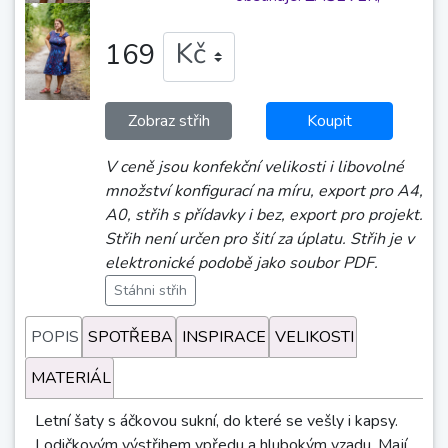
169
Zobraz střih
Koupit
V ceně jsou konfekční velikosti i libovolné
množství konfigurací na míru, export pro A4,
A0, střih s přídavky i bez, export pro projekt.
Střih není určen pro šití za úplatu. Střih je v
elektronické podobě jako soubor PDF.
Stáhni střih
POPIS
SPOTŘEBA
INSPIRACE
VELIKOSTI
MATERIÁL
Letní šaty s áčkovou sukní, do které se vešly i kapsy.
Lodičkovým výstřihem vpředu a hlubokým vzadu. Mají