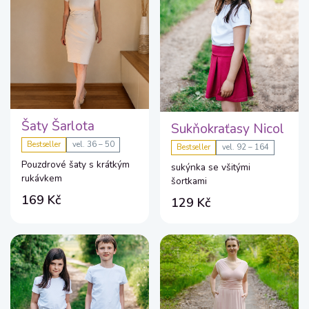
Šaty Šarlota
Sukňokraťasy Nicol
Bestseller
vel. 36 – 50
Bestseller
vel. 92 – 164
Pouzdrové šaty s krátkým
sukýnka se všitými
rukávkem
šortkami
169 Kč
129 Kč