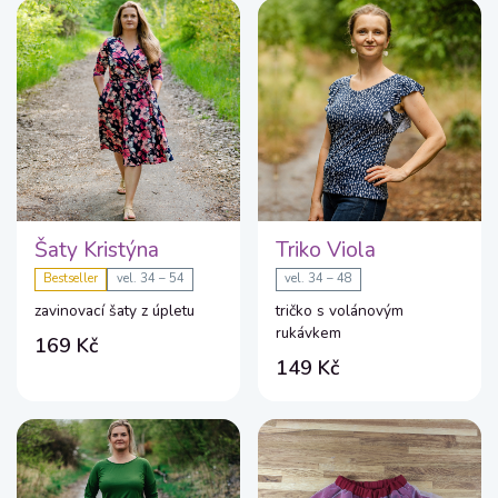
Šaty Kristýna
Triko Viola
Bestseller
vel. 34 – 54
vel. 34 – 48
zavinovací šaty z úpletu
tričko s volánovým
rukávkem
169 Kč
149 Kč