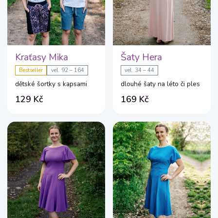
Kraťasy Mika
Šaty Hera
Bestseller
vel. 92 – 164
vel. 34 – 44
dětské šortky s kapsami
dlouhé šaty na léto či ples
129 Kč
169 Kč