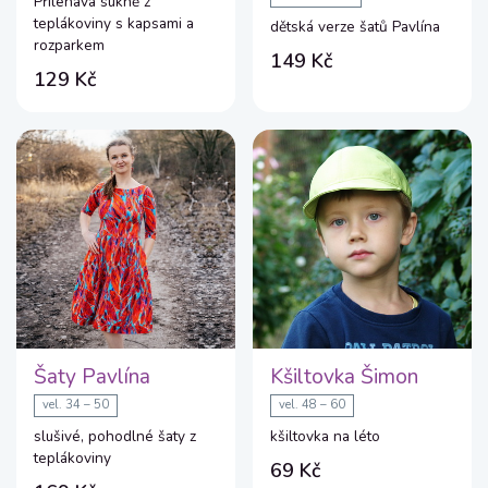
Přiléhavá sukně z
teplákoviny s kapsami a
dětská verze šatů Pavlína
rozparkem
149 Kč
129 Kč
Šaty Pavlína
Kšiltovka Šimon
vel. 34 – 50
vel. 48 – 60
slušivé, pohodlné šaty z
kšiltovka na léto
teplákoviny
69 Kč