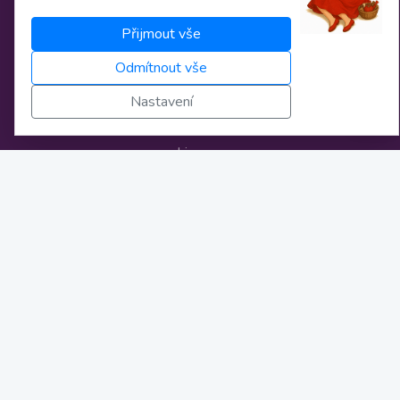
Obchodní podmínky
Přijmout vše
Osobní údaje
Odmítnout vše
Nastavení cookies
Nastavení
Bankovní spojení
Licence
Novinky
Kontakt
info@zivestrihy.cz
FB stránka
FB poradní skupina