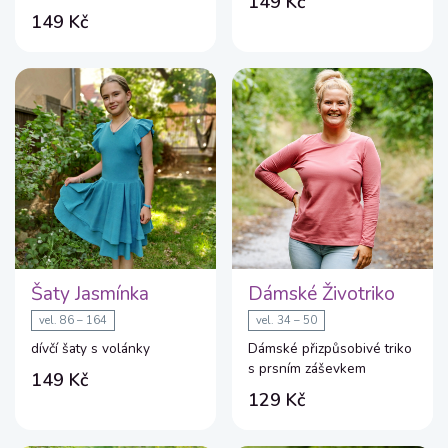
149 Kč
149 Kč
Šaty Jasmínka
Dámské Životriko
vel. 86 – 164
vel. 34 – 50
dívčí šaty s volánky
Dámské přizpůsobivé triko
s prsním záševkem
149 Kč
129 Kč