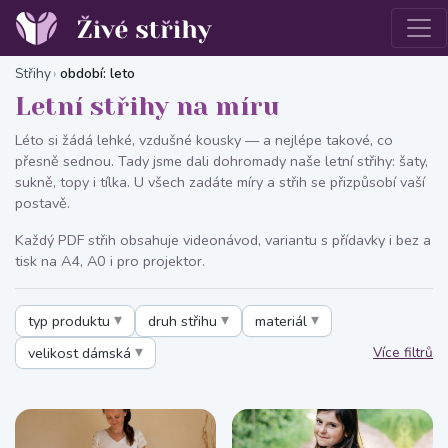
Střihy
období: leto
Letní střihy na míru
Léto si žádá lehké, vzdušné kousky — a nejlépe takové, co
přesně sednou. Tady jsme dali dohromady naše letní střihy: šaty,
sukně, topy i tílka. U všech zadáte míry a střih se přizpůsobí vaší
postavě.
Každý PDF střih obsahuje videonávod, variantu s přídavky i bez a
tisk na A4, A0 i pro projektor.
typ produktu
druh střihu
materiál
velikost dámská
Více filtrů