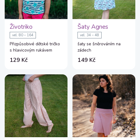
Životriko
Šaty Agnes
vel. 80 – 164
vel. 34 – 48
Přizpůsobivé dětské tričko
šaty se šněrováním na
s hlavicovým rukávem
zádech
129 Kč
149 Kč