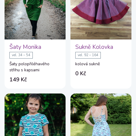
Šaty Monika
Sukně Kolovka
vel. 34 – 54
vel. 92 – 164
Šaty polopřiléhavého
kolová sukně
střihu s kapsami
0 Kč
149 Kč