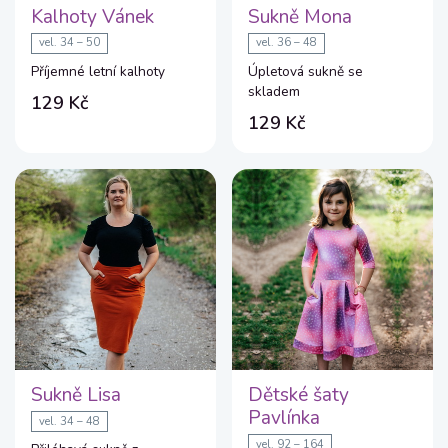
Kalhoty Vánek
Sukně Mona
vel. 34 – 50
vel. 36 – 48
Příjemné letní kalhoty
Úpletová sukně se
skladem
129 Kč
129 Kč
Sukně Lisa
Dětské šaty
Pavlínka
vel. 34 – 48
vel. 92 – 164