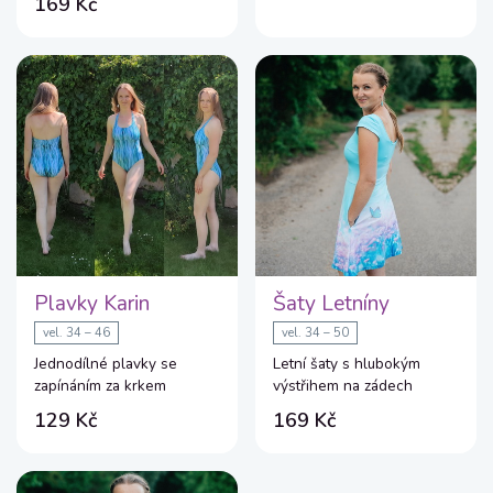
169 Kč
Plavky Karin
Šaty Letníny
vel. 34 – 46
vel. 34 – 50
Jednodílné plavky se
Letní šaty s hlubokým
zapínáním za krkem
výstřihem na zádech
129 Kč
169 Kč