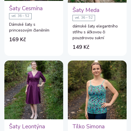
Šaty Cesmína
Šaty Meda
vel. 36 – 52
vel. 36 – 52
Dámské šaty s
dámské šaty elegantního
princesovým členěním
střihu s áčkovou či
pouzdrovou sukní
169 Kč
149 Kč
Šaty Leontýna
Tílko Simona