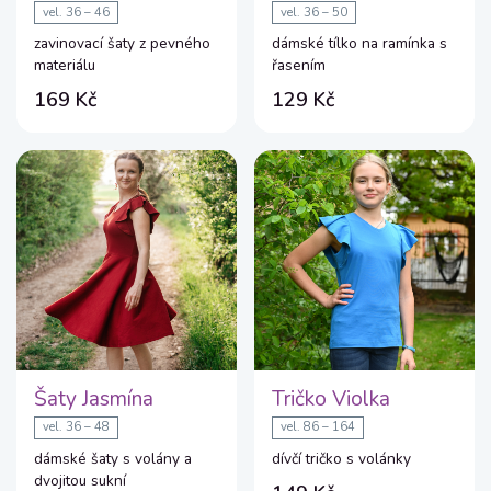
vel. 36 – 46
vel. 36 – 50
zavinovací šaty z pevného
dámské tílko na ramínka s
materiálu
řasením
169 Kč
129 Kč
Šaty Jasmína
Tričko Violka
vel. 36 – 48
vel. 86 – 164
dámské šaty s volány a
dívčí tričko s volánky
dvojitou sukní