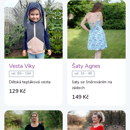
Vesta Viky
Šaty Agnes
vel. 86 – 164
vel. 34 – 48
Dětská tepláková vesta
šaty se šněrováním na
zádech
129 Kč
149 Kč