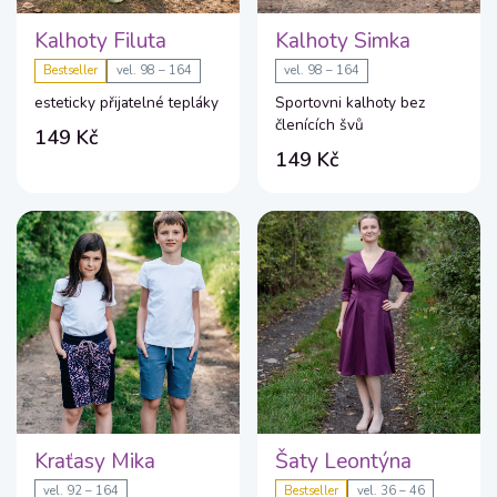
Kalhoty Filuta
Kalhoty Simka
Bestseller
vel. 98 – 164
vel. 98 – 164
esteticky přijatelné tepláky
Sportovni kalhoty bez
členících švů
149 Kč
149 Kč
Kraťasy Mika
Šaty Leontýna
vel. 92 – 164
Bestseller
vel. 36 – 46