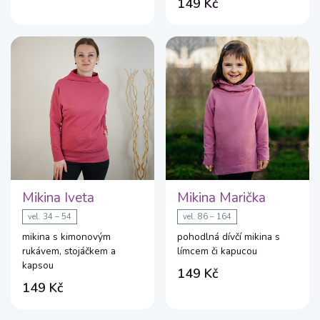
149 Kč
Mikina Iveta
Mikina Marička
vel. 34 – 54
vel. 86 – 164
mikina s kimonovým
pohodlná dívčí mikina s
rukávem, stojáčkem a
límcem či kapucou
kapsou
149 Kč
149 Kč