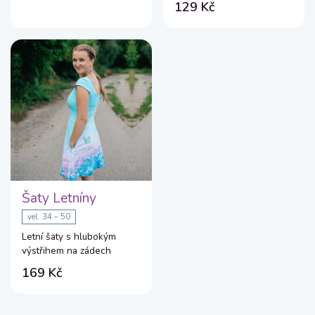
129 Kč
Šaty Letníny
vel. 34 – 50
Letní šaty s hlubokým
výstřihem na zádech
169 Kč