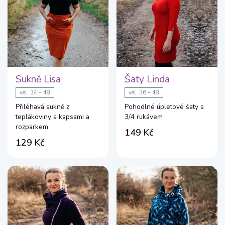
Sukně Lisa
Šaty Linda
vel. 34 – 48
vel. 36 – 48
Přiléhavá sukně z
Pohodlné úpletové šaty s
teplákoviny s kapsami a
3/4 rukávem
rozparkem
149 Kč
129 Kč