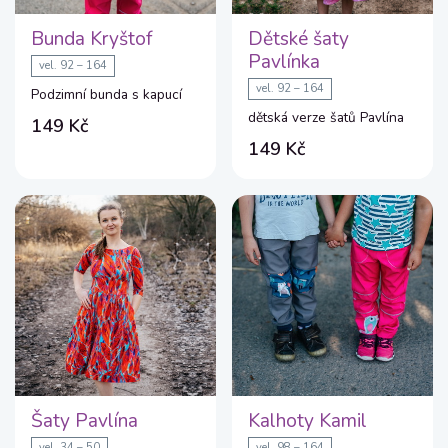
Bunda Kryštof
Dětské šaty
Pavlínka
vel. 92 – 164
vel. 92 – 164
Podzimní bunda s kapucí
dětská verze šatů Pavlína
149 Kč
149 Kč
Šaty Pavlína
Kalhoty Kamil
vel. 34 – 50
vel. 98 – 164