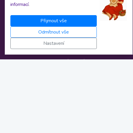
informací
.
O nás
Přijmout vše
Obchodní podmínky
Odmítnout vše
Osobní údaje
Nastavení
Nastavení cookies
Bankovní spojení
Licence
Novinky
Kontakt
info@zivestrihy.cz