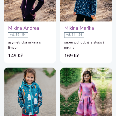
Mikina Andrea
Mikina Marika
vel. 36 – 54
vel. 34 – 54
asymetrická mikina s
super pohodlná a slušivá
límcem
mikina
149 Kč
169 Kč