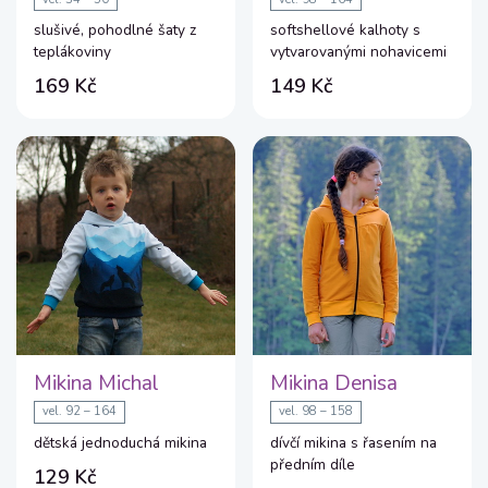
slušivé, pohodlné šaty z
softshellové kalhoty s
teplákoviny
vytvarovanými nohavicemi
169 Kč
149 Kč
Mikina Michal
Mikina Denisa
vel. 92 – 164
vel. 98 – 158
dětská jednoduchá mikina
dívčí mikina s řasením na
předním díle
129 Kč