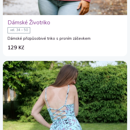
Dámské Životriko
vel. 34 – 50
Dámské přizpůsobivé triko s prsním záševkem
129 Kč