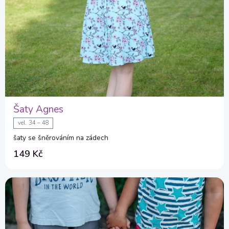
Šaty Agnes
vel. 34 – 48
šaty se šněrováním na zádech
149 Kč