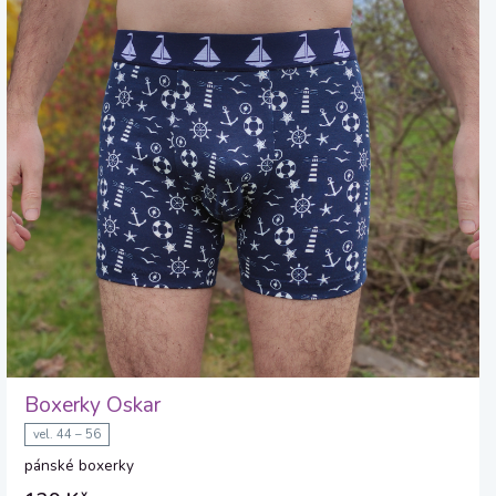
Boxerky Oskar
vel. 44 – 56
pánské boxerky