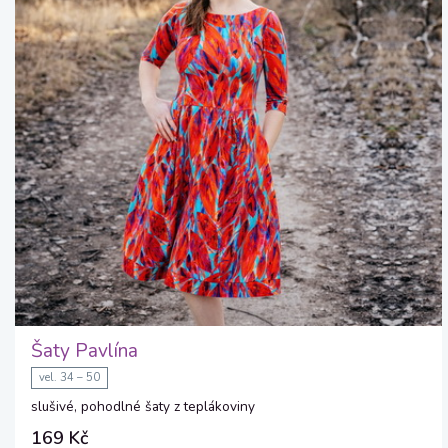
Šaty Pavlína
vel. 34 – 50
slušivé, pohodlné šaty z teplákoviny
169 Kč