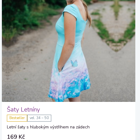
Šaty Letníny
Bestseller
vel. 34 – 50
Letní šaty s hlubokým výstřihem na zádech
169 Kč