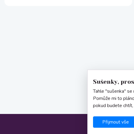
Sušenky, pro
Tahle "sušenka" se n
Pomůže mi to pláno
pokud budete chtít,
Přijmout vše