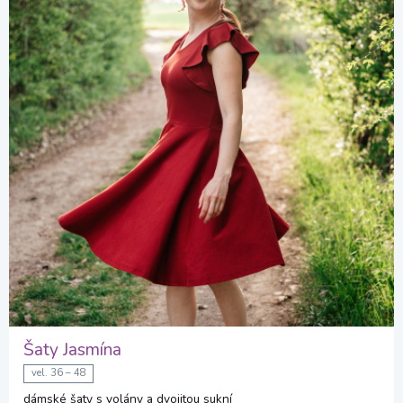
Šaty Jasmína
vel. 36 – 48
dámské šaty s volány a dvojitou sukní