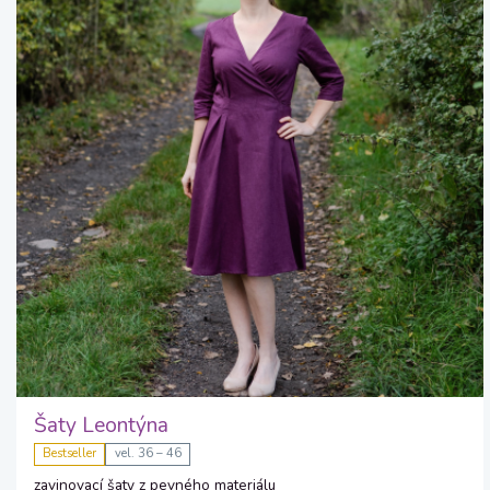
Šaty Leontýna
Bestseller
vel. 36 – 46
zavinovací šaty z pevného materiálu