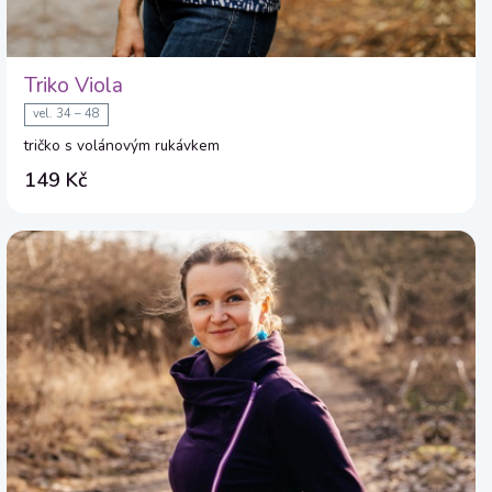
Triko Viola
vel. 34 – 48
tričko s volánovým rukávkem
149 Kč