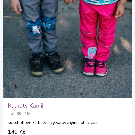
Kalhoty Kamil
vel. 98 – 164
softshellové kalhoty s vytvarovanými nohavicemi
149 Kč