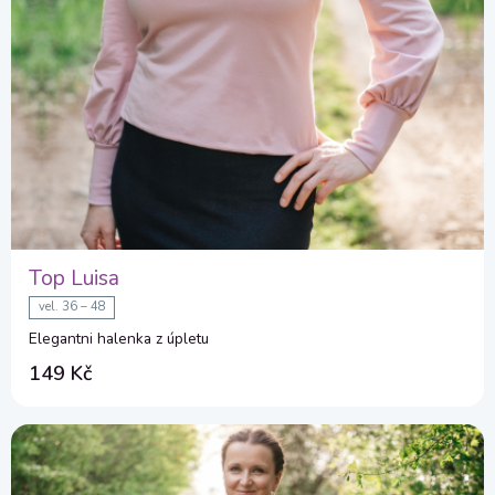
Top Luisa
vel. 36 – 48
Elegantni halenka z úpletu
149 Kč