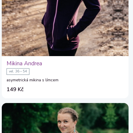
Mikina Andrea
vel. 36 – 54
asymetrická mikina s límcem
149 Kč