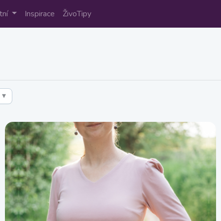
tní
Inspirace
ŽivoTipy