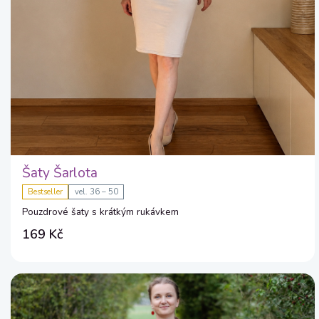
Šaty Šarlota
Bestseller
vel. 36 – 50
Pouzdrové šaty s krátkým rukávkem
169 Kč