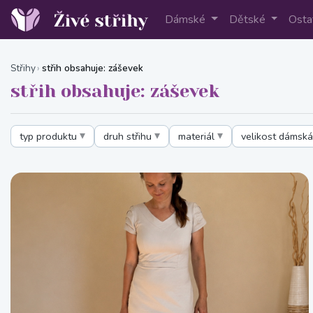
Dámské
Dětské
Osta
Střihy
střih obsahuje: záševek
střih obsahuje: záševek
typ produktu
druh střihu
materiál
velikost dámská