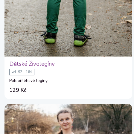
Dětské Živolegíny
vel. 92 – 164
Polopřiléhavé legíny
129 Kč