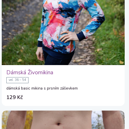
Dámská Živomikina
vel. 36 – 54
dámská basic mikina s prsním záševkem
129 Kč