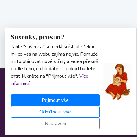
Sušenky, prosím?
Tahle "sušenka" se nedá sníst, ale řekne
mi, co vás na webu zajímá nejvíc. Pomůže
mi to plánovat nové střihy a videa přesně
podle toho, co hledáte — pokud budete
chtít, klikněte na "Přijmout vše".
Více
Informace
informací
.
Přijmout vše
O nás
Odmítnout vše
Obchodní podmínky
Nastavení
Osobní údaje