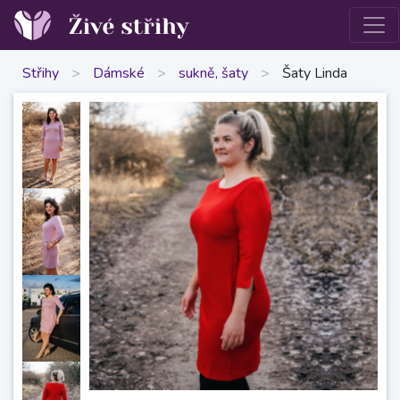
Střihy
>
Dámské
>
sukně, šaty
>
Šaty Linda