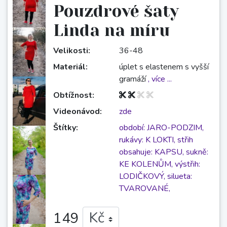
Pouzdrové šaty
Linda na míru
Velikosti:
36-48
Materiál:
úplet s elastenem s vyšší
gramáží
, více ...
Obtížnost:
Videonávod:
zde
Štítky:
období: JARO-PODZIM,
rukávy: K LOKTI,
střih
obsahuje: KAPSU,
sukně:
KE KOLENŮM,
výstřih:
LODIČKOVÝ,
silueta:
TVAROVANÉ,
149