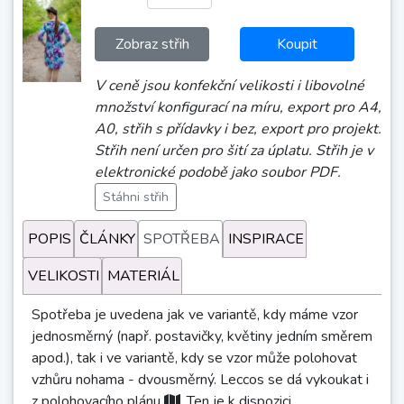
Zobraz střih
Koupit
V ceně jsou konfekční velikosti i libovolné
množství konfigurací na míru, export pro A4,
A0, střih s přídavky i bez, export pro projekt.
Střih není určen pro šití za úplatu. Střih je v
elektronické podobě jako soubor PDF.
Stáhni střih
POPIS
ČLÁNKY
SPOTŘEBA
INSPIRACE
VELIKOSTI
MATERIÁL
Spotřeba je uvedena jak ve variantě, kdy máme vzor
jednosměrný (např. postavičky, květiny jedním směrem
apod.), tak i ve variantě, kdy se vzor může polohovat
vzhůru nohama - dvousměrný. Leccos se dá vykoukat i
z polohovacího plánu
. Ten je k dispozici