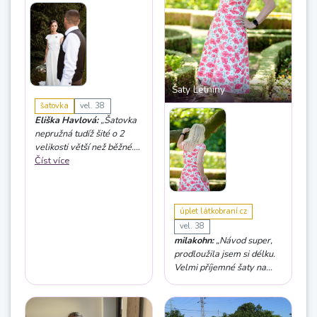
Šaty Letníny
šatovka
vel. 38
Eliška Havlová:
„Šatovka
nepružná tudíž šité o 2
velikosti větší než běžné.
Záda navolena na max.
Číst více
zvětšení 🙂 živůtek byl šit
zvlášť do body a spodek je
klasicka pulkolova sukně.“
úplet látkobraní.cz
vel. 38
milakohn:
„Návod super,
prodloužila jsem si délku.
Velmi příjemné šaty na
léto.“