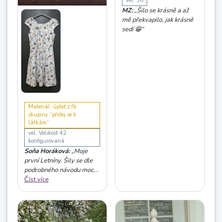
vel. 36
MZ:
„Šilo se krásně a až
mě překvapilo, jak krásně
sedí 😁“
Materiál: úplet z fb
skupiny “přidej se k
látkám”
vel. Velikost 42
konfigurovaná
Soňa Horáková:
„Moje
první Letníny. Šily se dle
podrobného návodu moc
dobře. Výstřih jsem místo
Číst více
podsádky olemovala
proužkem a sedí pěkně.
Šaty z tohoto střihu jsou
velmi pohodlné a kapsy