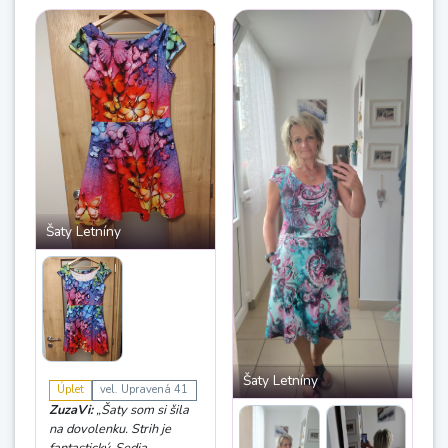
Šaty Letníny
Šaty Letníny
Úplet
vel. Upravená 41
ZuzaVi:
„Šaty som si šila
na dovolenku. Strih je
fantastický. Sedia