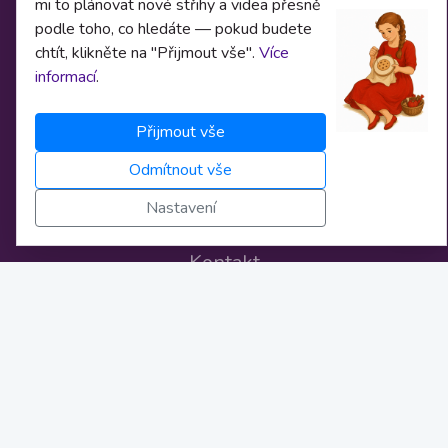
Obchodní podmínky
mi to plánovat nové střihy a videa přesně
podle toho, co hledáte — pokud budete
Osobní údaje
chtít, klikněte na "Přijmout vše".
Více
informací
.
Nastavení cookies
Bankovní spojení
Přijmout vše
Licence
Odmítnout vše
Novinky
Nastavení
Kontakt
info@zivestrihy.cz
FB stránka
FB poradní skupina