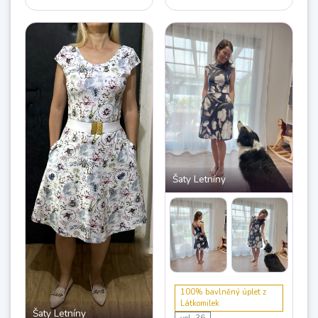
krajka. Prodloužena délka
sukně.“
Šaty Letníny
100% bavlněný úplet z
Látkomilek
Šaty Letníny