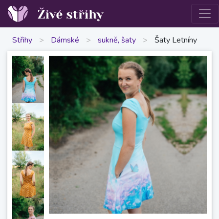
Střihy
>
Dámské
>
sukně, šaty
>
Šaty Letníny