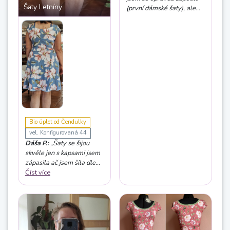
Šaty Letníny
(první dámské šaty), ale
video je udělané skvěle,
kde je vše nádherně
vysvětlené, ale hlavně
podrobně ukázané“
Bio úplet od Čendulky
vel. Konfigurovaná 44
Dáša P.:
„Šaty se šijou
skvěle jen s kapsami jsem
zápasila ač jsem šila dle
návodu. Sukni jsem oproti
Číst více
návodu lehce rozšířila. Již
jsou to šaty č.2.již mám
látku na další... moc se mi
líbí rukávy, jsou na léto
uplně stvořené“