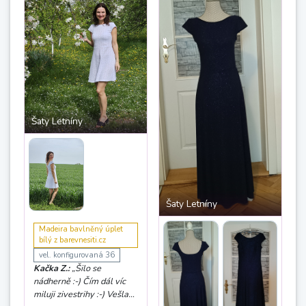
pro mne hodně
využitelné.“
Šaty Letníny
Šaty Letníny
Madeira bavlněný úplet
bílý z barevnesiti.cz
vel. konfigurovaná 36
Kačka Z.:
„Šilo se
nádherně :-) Čím dál víc
miluji zivestrihy :-) Vešla