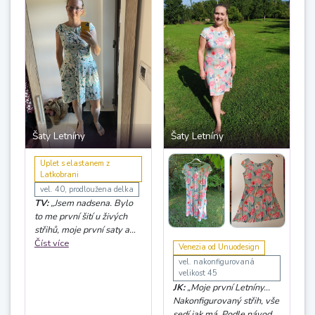
Šaty Letníny
Šaty Letníny
Uplet s elastanem z
Latkobrani
vel. 40, prodloužena delka
TV:
„Jsem nadsena. Bylo
to me první šití u živých
střihů, moje první saty a
mam z nich obrovskou
Číst více
Venezia od Unuodesign
radost. Šilo se úplně
vel. nakonfigurovaná
úžasně, dokonalý
velikost 45
videonavod. Určitě
JK:
„Moje první Letníny...
nezůstane jen u jedněch :)“
Nakonfigurovaný střih, vše
sedí jak má. Podle návodu