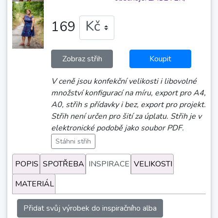
169
Zobraz střih
Koupit
V ceně jsou konfekční velikosti i libovolné
množství konfigurací na míru, export pro A4,
A0, střih s přídavky i bez, export pro projekt.
Střih není určen pro šití za úplatu. Střih je v
elektronické podobě jako soubor PDF.
Stáhni střih
POPIS
SPOTŘEBA
INSPIRACE
VELIKOSTI
MATERIÁL
Přidat svůj výrobek do inspiračního alba