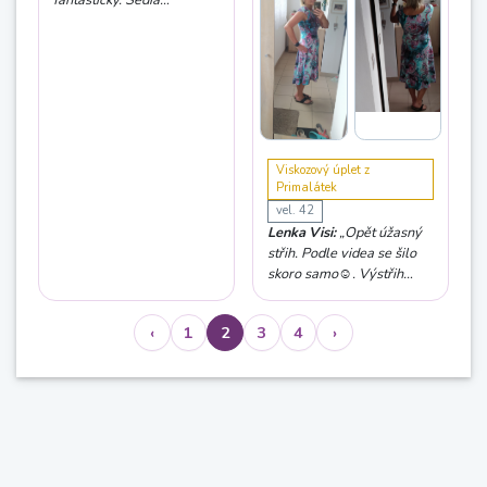
perfektne. Videonávod
taktiež super 😍“
Viskozový úplet z
Primalátek
vel. 42
Lenka Visi:
„Opět úžasný
střih. Podle videa se šilo
skoro samo☺. Výstřih
jsem otočila a délku sukně
prodloužila o 10 cm.“
‹
1
2
3
4
›