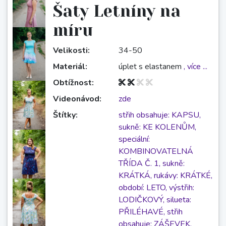
Šaty Letníny na
míru
Velikosti:
34-50
Materiál:
úplet s elastanem
, více ...
Obtížnost:
Videonávod:
zde
Štítky:
střih obsahuje: KAPSU,
sukně: KE KOLENŮM,
speciální:
KOMBINOVATELNÁ
TŘÍDA Č. 1,
sukně:
KRÁTKÁ,
rukávy: KRÁTKÉ,
období: LETO,
výstřih:
LODIČKOVÝ,
silueta:
PŘILÉHAVÉ,
střih
obsahuje: ZÁŠEVEK,