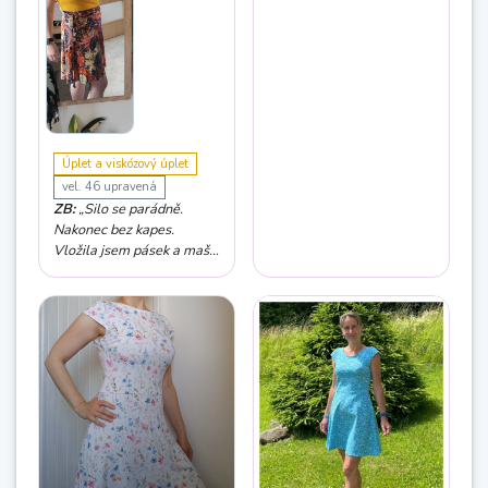
Úplet a viskózový úplet
vel. 46 upravená
ZB:
„Silo se parádně.
Nakonec bez kapes.
Vložila jsem pásek a mašli.
Upravený vrchní díl.
Výstřih zvolený na
maximum plus další
úpravy.“