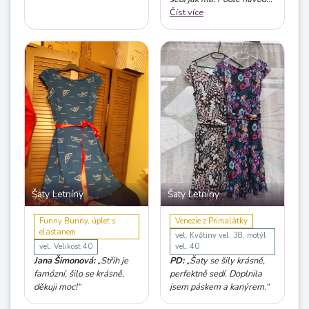
se šilo parádně, jen mě
Číst více
potrápily tupé nože na
overlocku, ale už jsem
Letníny prostě chtěla mít...
😍 Jako vždy skvělá práce
holky 😉. Děkuji“
Šaty Letníny
Šaty Letníny
Funny Bunny, úplet s
Venezie z Primalátky
elastanem
vel. Květiny vel. 38, motýl
vel. Velikost 40
vel. 40
Jana Šimonová:
„Střih je
PD:
„Šaty se šily krásně,
famózní, šilo se krásně,
perfektně sedí. Doplnila
děkuji moc!“
jsem páskem a kanýrem.“