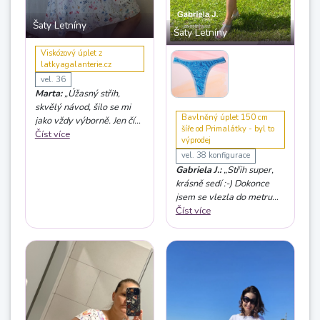
Šaty Letníny
Šaty Letníny
Viskózový úplet z
latkyagalanterie.cz
vel. 36
Marta:
„Úžasný střih,
skvělý návod, šilo se mi
Bavlněný úplet 150 cm
jako vždy výborně. Jen čím
šíře od Primalátky - byl to
dál víc nemám ráda šití
Číst více
výprodej
posádky, příště zkusím
vel. 38 konfigurace
možná nějaké lemování
Gabriela J.:
„Střih super,
nebo zahnutí, uvidíme, co
krásně sedí :-) Dokonce
to udělá. Střih doporučuji!“
jsem se vlezla do metru
látky š. 150 - bez kapes.
Číst více
Látka byla ve výprodeji za
150,- Kč, takže luxus cena
za šatičky :-) A zbylo i na
tanga :-D“