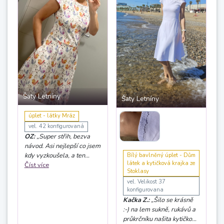
Šaty Letníny
Šaty Letníny
úplet - látky Mráz
vel. 42 konfigurovaná
OZ:
„Super střih, bezva
návod. Asi nejlepší co jsem
kdy vyzkoušela, a ten
Bílý bavlněný úplet - Dům
látek a kytičková krajka ze
konfigurátor je prostě
Číst více
Stoklasy
dokonalý. Šila jsem vršek
vel. Velikost 37
Letnín a spodek Pavlín na
konfigurovana
zkoušku, a super se vše
Kačka Z.:
„Šilo se krásně
kombinuje.“
:-) na lem sukně, rukávů a
průkrčníku našita kytičková