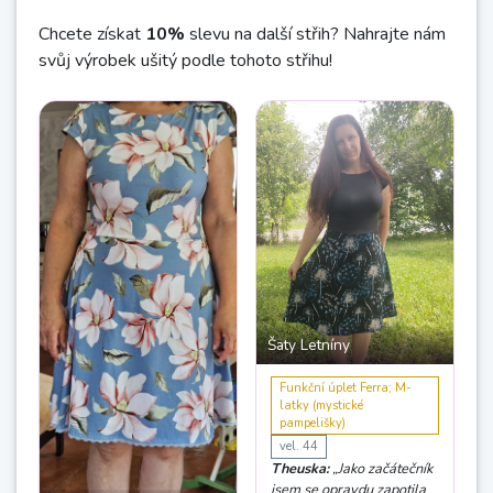
Chcete získat
10%
slevu na další střih? Nahrajte nám
svůj výrobek ušitý podle tohoto střihu!
Šaty Letníny
Funkční úplet Ferra; M-
latky (mystické
pampelišky)
vel. 44
Theuska:
„Jako začátečník
jsem se opravdu zapotila