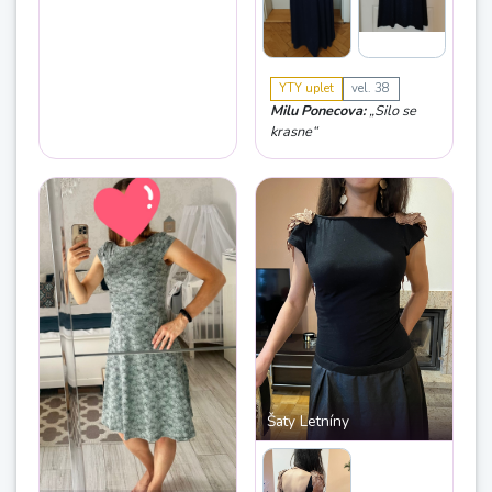
jsem se do 1m látky, ale
příště budu šít delší.“
YTY uplet
vel. 38
Milu Ponecova:
„Silo se
krasne“
Šaty Letníny