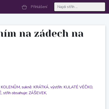
Přihlášení
ním na zádech na
KE KOLENŮM,
sukně: KRÁTKÁ,
výstřih: KULATÉ VÉČKO,
É,
střih obsahuje: ZÁŠEVEK,