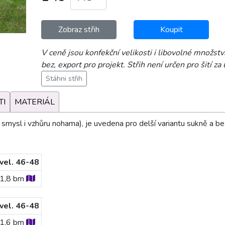
Zobraz střih
Koupit
V ceně jsou konfekční velikosti i libovolné množství
bez, export pro projekt. Střih není určen pro šití z
Stáhni střih
TI
MATERIÁL
mysl i vzhůru nohama), je uvedena pro delší variantu sukně a be
vel. 46-48
1,8
bm
vel. 46-48
1,6
bm