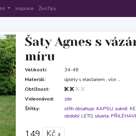
tní
Inspirace
ŽivoTipy
Šaty Agnes s vázá
míru
Velikosti:
34-48
Materiál:
úplety s elastanem
, více ...
Obtížnost:
Videonávod:
zde
Štítky:
střih obsahuje: KAPSU,
sukně: 
období: LETO,
silueta: PŘILÉHAV
149