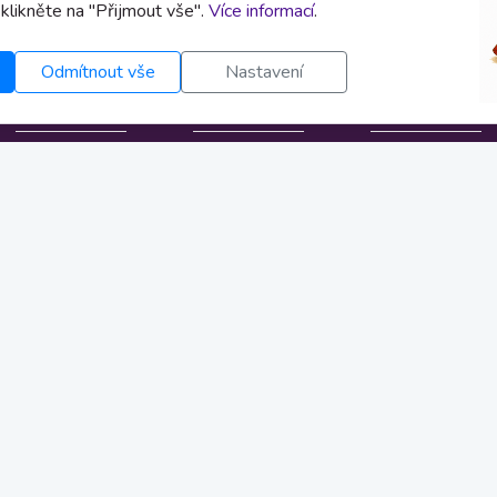
 klikněte na "Přijmout vše".
Více informací
.
Odmítnout vše
Nastavení
Informace
Kontakt
Uživatel
O nás
info@zivestrihy.cz
Přihlásit se
Obchodní
FB stránka
Registrace
podmínky
FB poradní
Můj účet
Osobní údaje
skupina
Moje střihy
Nastavení cookies
Instagram
Bankovní spojení
YouTube
Licence
Novinky