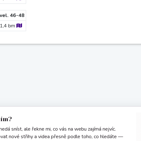
vel. 46-48
1,4
bm
sím?
edá sníst, ale řekne mi, co vás na webu zajímá nejvíc.
vat nové střihy a videa přesně podle toho, co hledáte —