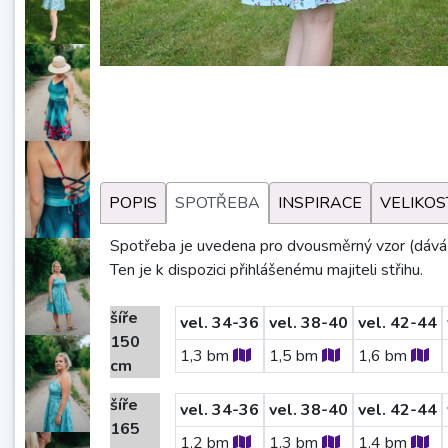
POPIS
SPOTŘEBA
INSPIRACE
VELIKOS
Spotřeba je uvedena pro dvousměrný vzor (dává s
Ten je k dispozici přihlášenému majiteli střihu.
šíře
vel. 34-36
vel. 38-40
vel. 42-44
150
1,3
bm
1,5
bm
1,6
bm
cm
šíře
vel. 34-36
vel. 38-40
vel. 42-44
165
1,2
bm
1,3
bm
1,4
bm