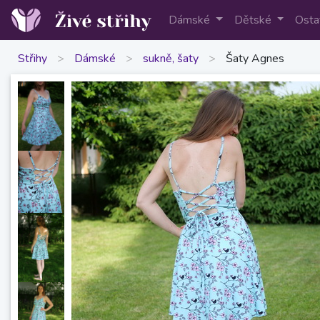
Dámské
Dětské
Osta
Střihy
>
Dámské
>
sukně, šaty
>
Šaty Agnes