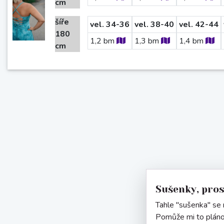
cm
šíře
vel. 34-36
vel. 38-40
vel. 42-44
180
1,2
bm
1,3
bm
1,4
bm
cm
Sušenky, pro
Tahle "sušenka" se n
Pomůže mi to pláno